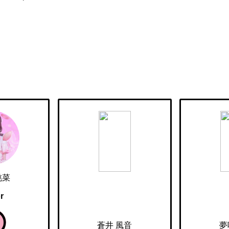
桃菜
r
蒼井 風音
夢