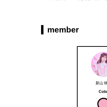
member
新山 
Colo