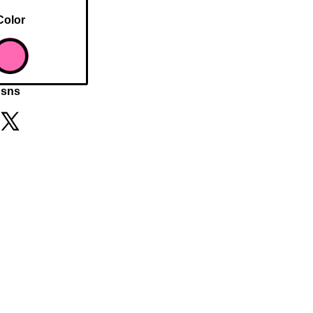
Color
sns