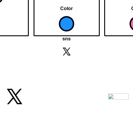
Color
sns